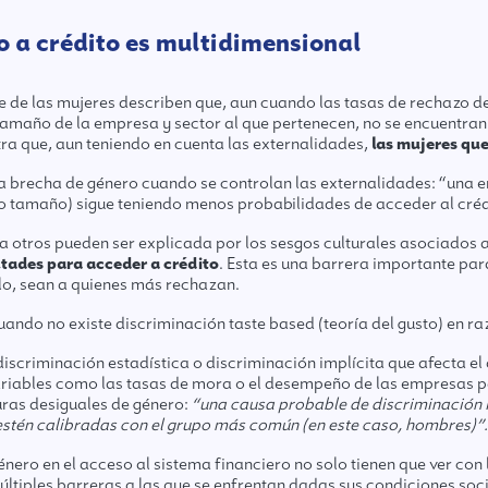
o a crédito es multidimensional
te de las mujeres describen que, aun cuando las tasas de rechazo 
 tamaño de la empresa y sector al que pertenecen, no se encuentran 
ra que, aun teniendo en cuenta las externalidades,
las mujeres qu
a brecha de género cuando se controlan las externalidades: “una 
o tamaño) sigue teniendo menos probabilidades de acceder al créd
 a otros pueden ser explicada por los sesgos culturales asociados 
ltades para acceder a crédito
. Esta es una barrera importante para
lo, sean a quienes más rechazan.
uando no existe discriminación taste based (teoría del gusto) en ra
scriminación estadística o discriminación implícita que afecta el 
iables como las tasas de mora o el desempeño de las empresas par
uras desiguales de género:
“una causa probable de discriminación i
) estén calibradas con el grupo más común (en este caso, hombres)”.
énero en el acceso al sistema financiero no solo tienen que ver con 
 múltiples barreras a las que se enfrentan dadas sus condiciones s