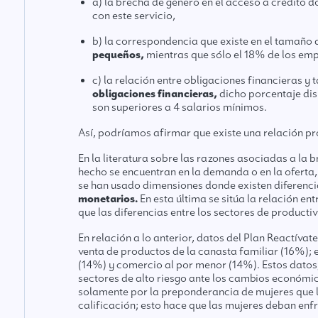
a) la brecha de género en el acceso a crédito d
con este servicio,
b) la correspondencia que existe en el tamaño de
pequeños,
mientras que sólo el 18% de los em
c) la relación entre obligaciones financieras y
obligaciones financieras,
dicho porcentaje di
son superiores a 4 salarios mínimos.
Así, podríamos afirmar que existe una relación pr
En la literatura sobre las razones asociadas a la b
hecho se encuentran en la demanda o en la oferta, 
se han usado dimensiones donde existen diferenci
monetarios.
En esta última se sitúa la relación ent
que las diferencias entre los sectores de producti
En relación a lo anterior, datos del Plan Reactív
venta de productos de la canasta familiar (16%);
(14%) y comercio al por menor (14%). Estos datos
sectores de alto riesgo ante los cambios económi
solamente por la preponderancia de mujeres que l
calificación; esto hace que las mujeres deban enf