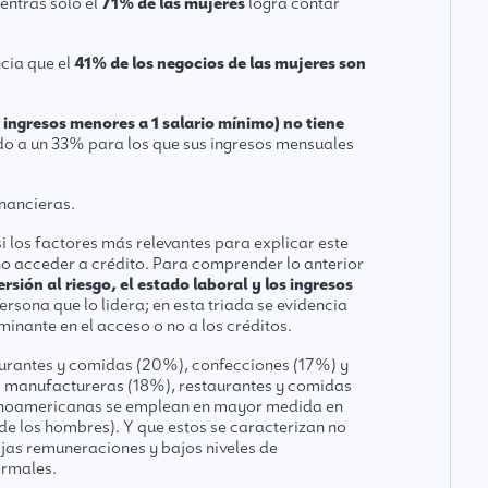
entras solo el
71% de las mujeres
logra contar
cia que el
41% de los negocios de las mujeres son
ingresos menores a 1 salario mínimo) no tiene
do a un 33% para los que sus ingresos mensuales
inancieras.
si los factores más relevantes para explicar este
 no acceder a crédito. Para comprender lo anterior
rsión al riesgo, el estado laboral y los ingresos
ersona que lo lidera; en esta triada se evidencia
inante en el acceso o no a los créditos.
staurantes y comidas (20%), confecciones (17%) y
as manufactureras (18%), restaurantes y comidas
latinoamericanas se emplean en mayor medida en
e los hombres). Y que estos se caracterizan no
jas remuneraciones y bajos niveles de
ormales.