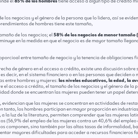
onde el
85% de los hombres
tiene acceso a algún tipo de crédito mi
 los negocios y el género de la persona que lo lidera, así se eviden
prendimientos de hombres tiene este tamaño,
 tamaño de los negocios; el
58% de los negocios de menor tamaño ( 
sminuye en la medida en que el negocio es de mayor tamaño llegan
oporcioal entre tamaño de negocio y la tenencia de obligaciones f
recha de género en el acceso a crédito, existe una discusión sobre 
es decir, en el sistema financiero o en las personas que deciden o
as entre hombres y mujeres:
los niveles educativos, la edad, la ave
re el acceso a crédito, el tamaño de los negocios y el género de la p
vidad donde se encuentran las mujeres pueden tener un papel determ
ate, evidencian que las mujeres se concentran en actividades de re
 en tanto, los hombres participan en mayor proporción en industri
, a la luz de la literatura, permiten comprender que las mujeres 
cos (56,9% del empleo de las mujeres contra un 40,6% del empleo d
os componen, sino también por las altas tasas de informalidad, ba
rentar
mayores dificultades para acceder a recursos financieros f