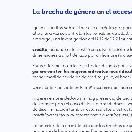
La brecha de género en el acces
lgunos estudios sobre el acceso a crédito por par
altas, una vez se controlan las variables de edad,
embargo, una
investigación del BID de 2021
muest
crédito
, aunque se demostró una disminución de l
dimensiones a una liderada por un hombre (inclus
Estas diferencias en los resultados de unos países
género existan las mujeres enfrentan más dificu
menor medida servicios de crédito y que, al hacer
Un
estudio realizado en España
sugiere que, aun c
mujeres emprendedoras, sí hay presencia de una di
desconoce para el caso de las emprendedoras, var
de discriminación también están sujetos a estruct
crediticia (tanto cualitativas como cuantitativas
Lo anterior deja en evidencia que las brechas de g
por parte de las instituciones financieras o a las