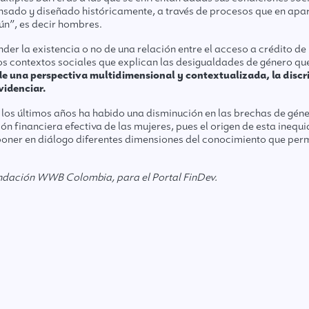
ensado y diseñado históricamente, a través de procesos que en apa
ún”, es decir hombres.
der la existencia o no de una relación entre el acceso a crédito de
 los contextos sociales que explican las desigualdades de género 
e una perspectiva multidimensional y contextualizada, la discri
videnciar.
 los últimos años ha habido una disminución en las brechas de géne
ón financiera efectiva de las mujeres, pues el origen de esta inequ
poner en diálogo diferentes dimensiones del conocimiento que per
Fundación WWB Colombia, para el
Portal FinDev.