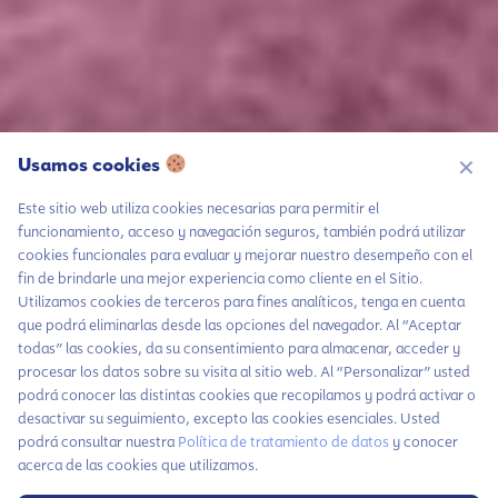
Usamos cookies
✕
Este sitio web utiliza cookies necesarias para permitir el
funcionamiento, acceso y navegación seguros, también podrá utilizar
cookies funcionales para evaluar y mejorar nuestro desempeño con el
fin de brindarle una mejor experiencia como cliente en el Sitio.
Chatea con LiA
Utilizamos cookies de terceros para fines analíticos, tenga en cuenta
que podrá eliminarlas desde las opciones del navegador. Al “Aceptar
Hablemos por
WhatsApp
todas” las cookies, da su consentimiento para almacenar, acceder y
procesar los datos sobre su visita al sitio web. Al “Personalizar” usted
Contáctanos
podrá conocer las distintas cookies que recopilamos y podrá activar o
desactivar su seguimiento, excepto las cookies esenciales. Usted
Suscríbete a
podrá consultar nuestra
Política de tratamiento de datos
y conocer
nuestras noticias
acerca de las cookies que utilizamos.