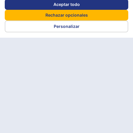
Aceptar todo
Rechazar opcionales
Personalizar
Programa de
capacitación Yarú Rural
Es un programa de formación semipresencial que
llega a los territorios a través de la fundación móvil,
buscando el fortalecimiento de capacidades