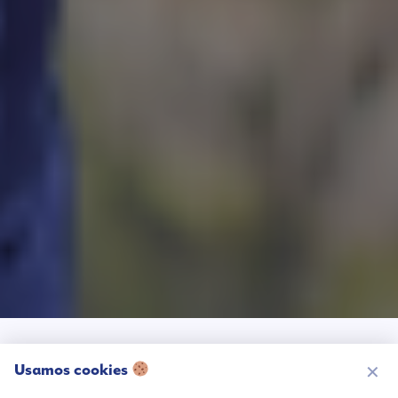
Usamos cookies
Lo nuevo
✕