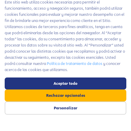
Este sitio web utiliza cookies necesarias para permitir el
funcionamiento, acceso y navegación seguros, también podrá utilizar
cookies funcionales para evaluar y mejorar nuestro desempeño con el
fin de brindarle una mejor experiencia como cliente en el Sitio.
Utilizamos cookies de terceros para fines analíticos, tenga en cuenta
que podrá eliminarlas desde las opciones del navegador. Al “Aceptar
todas” las cookies, da su consentimiento para almacenar, acceder y
procesar los datos sobre su visita al sitio web. Al “Personalizar” usted
podrá conocer las distintas cookies que recopilamos y podrá activar o
desactivar su seguimiento, excepto las cookies esenciales. Usted
podrá consultar nuestra
Política de tratamiento de datos
y conocer
Destacados | Fundación en medios
acerca de las cookies que utilizamos.
De emprender con un sueño a conectar con
Chatea con LiA
grandes empresas: la historia de Derly
Viera
Aceptar todo
Hablemos por
Jul 30, 2026
J
Haz parte de nuestra comunidad y no te
WhatsApp
x
pierdas todas las novedades que tenemos
Rechazar opcionales
De emprender con un sueño a conectar con grandes
C
cada mes para ti
empresas: la historia de Derly Viera…
c
Contáctanos
Personalizar
Suscríbete aquí
Entérate aquí
Suscríbete a
nuestras noticias