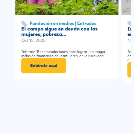
Fundación en medios | Entradas
El campo sigue en deuda con las
Im
mujeres; pobreza…
em
Oct 15, 2025
Nov
Informe ‘Recomendaciones para lograruna mayor
Imp
inclusión financiera de lasmujeres, en la ruralidad’
del
ali
Entérate aquí