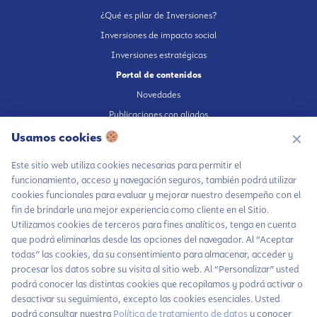
¿Qué es pilar de Inversiones?
Inversiones de impacto social
Inversiones estratégicas
Portal de contenidos
Novedades
Publicaciones con aliados
Fundación en medios
Usamos cookies
✕
Publicaciones propias
Este sitio web utiliza cookies necesarias para permitir el
Escúchanos en Spotify
funcionamiento, acceso y navegación seguros, también podrá utilizar
cookies funcionales para evaluar y mejorar nuestro desempeño con el
fin de brindarle una mejor experiencia como cliente en el Sitio.
Utilizamos cookies de terceros para fines analíticos, tenga en cuenta
que podrá eliminarlas desde las opciones del navegador. Al “Aceptar
Autorización de tratamiento de datos
todas” las cookies, da su consentimiento para almacenar, acceder y
Aviso Privacidad
procesar los datos sobre su visita al sitio web. Al “Personalizar” usted
Chatea con LiA
Política tratamiento de datos
podrá conocer las distintas cookies que recopilamos y podrá activar o
Hablemos por
desactivar su seguimiento, excepto las cookies esenciales. Usted
Política inversiones responsables y del Pilar Inversiones
WhatsApp
podrá consultar nuestra
Política de tratamiento de datos
y conocer