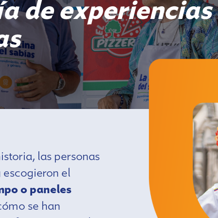
ía de experiencias
as
storia, las personas
 escogieron el
mpo o paneles
 cómo se han