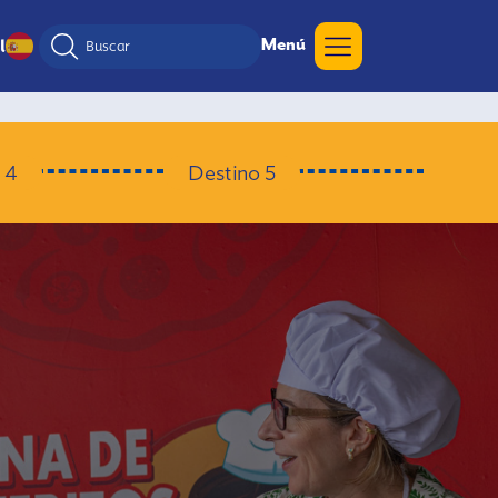
Menú
l
 4
Destino 5