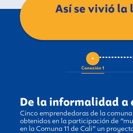
Así se vivió l
Conexión 1
De la informalidad a
Cinco emprendedoras de la comuna 11
obtenidos en la participación de ”m
en la Comuna 11 de Cali” un proyect