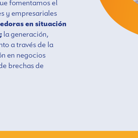
 que fomentamos el
es y empresariales
edoras en situación
;
la generación,
to a través de la
ión en negocios
 de brechas de