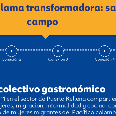
a llama transformadora: sa
campo
Conexión 2
Conexión 3
Conexión 4
 colectivo gastronómico
 en el sector de Puerto Rellena compartier
ujeres, migración, informalidad y cocina: c
o de mujeres migrantes del Pacífico colomb