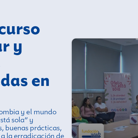
ecurso
ar y
s
adas en
lombia y el mundo
stá sola” y
, buenas prácticas,
a la erradicación de