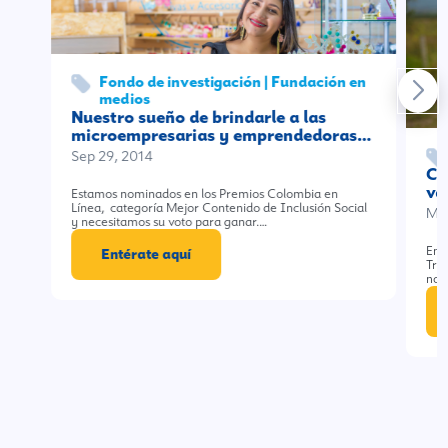
Fondo de investigación | Fundación en
medios
Nuestro sueño de brindarle a las
microempresarias y emprendedoras…
Sep 29, 2014
Ca
va
Estamos nominados en los Premios Colombia en
Línea, categoría Mejor Contenido de Inclusión Social
Mar
y necesitamos su voto para ganar.…
En 
Entérate aquí
Tra
no 