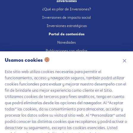
Inversiones
¿Qué es pilar de Inversiones?
Inversiones de impacto social
Inversiones estratégicas
Portal de contenidos
Novedades
Publicaciones con aliados
Usamos cookies
Fundación en medios
✕
Publicaciones propias
Este sitio web utiliza cookies necesarias para permitir el
Escúchanos en Spotify
funcionamiento, acceso y navegación seguros, también podrá utilizar
cookies funcionales para evaluar y mejorar nuestro desempeño con el
fin de brindarle una mejor experiencia como cliente en el Sitio.
Utilizamos cookies de terceros para fines analíticos, tenga en cuenta
que podrá eliminarlas desde las opciones del navegador. Al “Aceptar
Autorización de tratamiento de datos
todas” las cookies, da su consentimiento para almacenar, acceder y
Aviso Privacidad
procesar los datos sobre su visita al sitio web. Al “Personalizar” usted
Política tratamiento de datos
podrá conocer las distintas cookies que recopilamos y podrá activar o
desactivar su seguimiento, excepto las cookies esenciales. Usted
Política inversiones responsables y del Pilar Inversiones