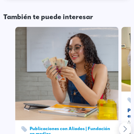
También te puede interesar
Pr
em
Ago
Publicaciones con Aliados | Fundación
en medios
Hac