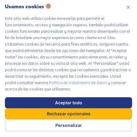
Usamos cookies
✕
Este sitio web utiliza cookies necesarias para permitir el
funcionamiento, acceso y navegación seguros, también podrá utilizar
cookies funcionales para evaluar y mejorar nuestro desempeño con el
fin de brindarle una mejor experiencia como cliente en el Sitio.
Utilizamos cookies de terceros para fines analíticos, tenga en cuenta
que podrá eliminarlas desde las opciones del navegador. Al “Aceptar
todas” las cookies, da su consentimiento para almacenar, acceder y
Chatea con LiA
procesar los datos sobre su visita al sitio web. Al “Personalizar” usted
Hablemos por
podrá conocer las distintas cookies que recopilamos y podrá activar o
WhatsApp
desactivar su seguimiento, excepto las cookies esenciales. Usted
podrá consultar nuestra
Política de tratamiento de datos
y conocer
Contáctanos
acerca de las cookies que utilizamos.
Suscríbete a
nuestras noticias
Aceptar todo
Haz parte de nuestra comunidad y no te
x
pierdas todas las novedades que tenemos
Rechazar opcionales
cada mes para ti
Personalizar
Suscríbete aquí