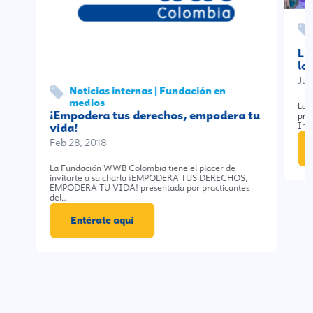
La
lo
Jun
Noticias internas | Fundación en
medios
La 
¡Empodera tus derechos, empodera tu
pro
vida!
Inv
Feb 28, 2018
La Fundación WWB Colombia tiene el placer de
invitarte a su charla ¡EMPODERA TUS DERECHOS,
EMPODERA TU VIDA! presentada por practicantes
del…
Entérate aquí