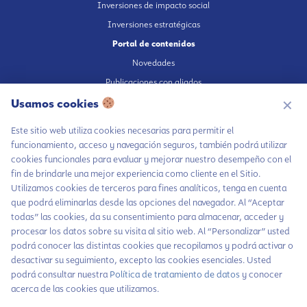
Inversiones de impacto social
Inversiones estratégicas
Portal de contenidos
Novedades
Publicaciones con aliados
Usamos cookies
Fundación en medios
✕
Publicaciones propias
Este sitio web utiliza cookies necesarias para permitir el
Escúchanos en Spotify
funcionamiento, acceso y navegación seguros, también podrá utilizar
cookies funcionales para evaluar y mejorar nuestro desempeño con el
fin de brindarle una mejor experiencia como cliente en el Sitio.
Utilizamos cookies de terceros para fines analíticos, tenga en cuenta
que podrá eliminarlas desde las opciones del navegador. Al “Aceptar
Autorización de tratamiento de datos
todas” las cookies, da su consentimiento para almacenar, acceder y
Aviso Privacidad
procesar los datos sobre su visita al sitio web. Al “Personalizar” usted
Chatea con LiA
Política tratamiento de datos
podrá conocer las distintas cookies que recopilamos y podrá activar o
desactivar su seguimiento, excepto las cookies esenciales. Usted
Política inversiones responsables y del Pilar Inversiones
Hablemos por
podrá consultar nuestra
Política de tratamiento de datos
y conocer
WhatsApp
Código de Ética
acerca de las cookies que utilizamos.
Contáctanos