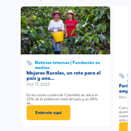
Noticias internas | Fundación en
medios
Mujeres Rurales, un reto para el
N
país y una…
m
Oct 17, 2023
Feri
empr
En las zonas rurales de Colombia se ubica el
Nov 2
23% de la población total del país y un 48%
de…
Con ale
acompañ
Entérate aquí
nuestr
acto d
E