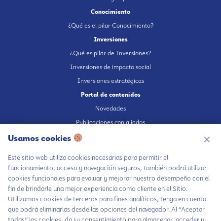
Conocimiento
¿Qué es el pilar Conocimiento?
Inversiones
¿Qué es pilar de Inversiones?
Inversiones de impacto social
Inversiones estratégicas
Portal de contenidos
Novedades
Publicaciones con aliados
Fundación en medios
Usamos cookies
✕
Publicaciones propias
Este sitio web utiliza cookies necesarias para permitir el
Escúchanos en Spotify
funcionamiento, acceso y navegación seguros, también podrá utilizar
cookies funcionales para evaluar y mejorar nuestro desempeño con el
fin de brindarle una mejor experiencia como cliente en el Sitio.
Utilizamos cookies de terceros para fines analíticos, tenga en cuenta
que podrá eliminarlas desde las opciones del navegador. Al “Aceptar
Autorización de tratamiento de datos
todas” las cookies, da su consentimiento para almacenar, acceder y