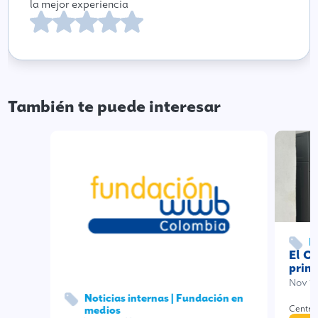
la mejor experiencia
También te puede interesar
F
El Or
prim
Nov 1
Noticias internas | Fundación en
medios
Centro