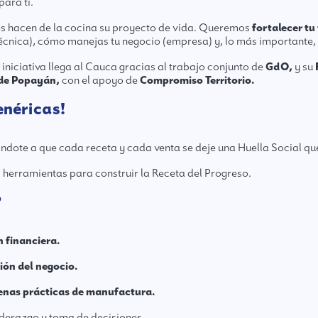
para ti.
s hacen de la cocina su proyecto de vida. Queremos
fortalecer tu
técnica), cómo manejas tu negocio (empresa) y, lo más importante,
 iniciativa llega al Cauca gracias al trabajo conjunto de
GdO,
y su
de Popayán,
con el apoyo de
Compromiso Territorio.
enéricas!
dote a que cada receta y cada venta se deje una Huella Social que
as herramientas para construir la Receta del Progreso.
?
 financiera.
ión del negocio.
enas prácticas de manufactura.
derazgo y toma de decisiones.