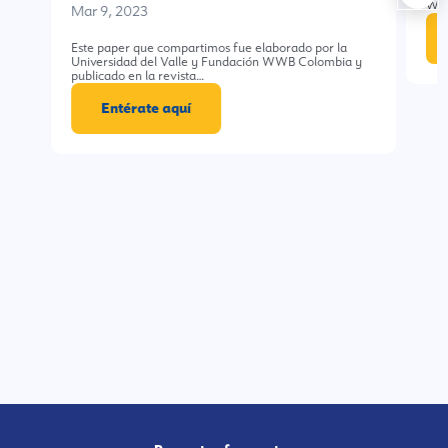
WW
Mar 9, 2023
Este paper que compartimos fue elaborado por la
Universidad del Valle y Fundación WWB Colombia y
publicado en la revista…
Entérate aquí