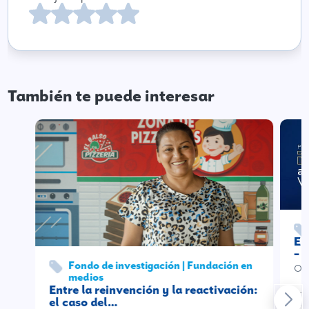
También te puede interesar
El
– 
Fondo de investigación | Fundación en
Oct
medios
Entre la reinvención y la reactivación:
En l
el caso del…
se 