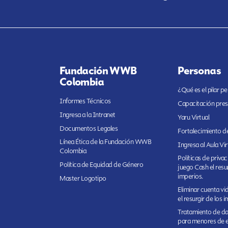
Fundación WWB
Personas
Colombia
¿Qué es el pilar p
Informes Técnicos
Capacitación pres
Ingresa a la Intranet
Yaru Virtual
Documentos Legales
Fortalecimiento de
Línea Ética de la Fundación WWB
Ingresa al Aula Vir
Colombia
Políticas de priva
Política de Equidad de Género
juego Cash el resur
imperios.
Master Logotipo
Eliminar cuenta v
el resurgir de los 
Tratamiento de da
para menores de 