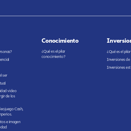
Conocimiento
Inversio
¿Qué es el pilar
ersonas?
¿Qué es el pilar
conocimiento?
encial
Inversiones de
Inversiones est
l ser
tual
cidad video
gir de los
ideojuego Cash,
imperios.
tos e imagen
edad