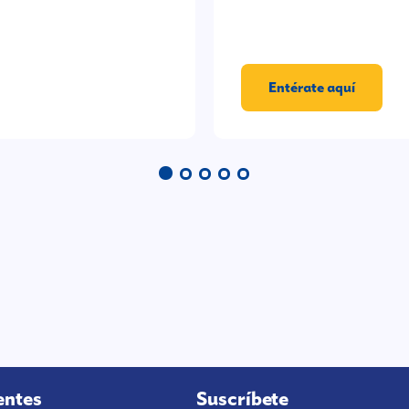
Entérate aquí
entes
Suscríbete