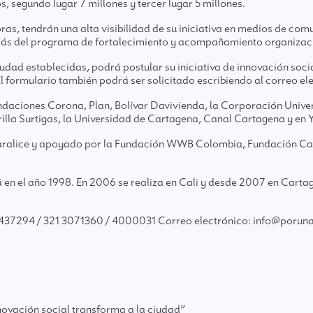
, segundo lugar 7 millones y tercer lugar 5 millones.
doras, tendrán una alta visibilidad de su iniciativa en medios de co
más del programa de fortalecimiento y acompañamiento organizac
udad establecidas, podrá postular su iniciativa de innovación socia
formulario también podrá ser solicitado escribiendo al correo 
ndaciones Corona, Plan, Bolívar Davivienda, la Corporación Univer
rilla Surtigas, la Universidad de Cartagena, Canal Cartagena y e
varalice y apoyado por la Fundación WWB Colombia, Fundación Carv
á en el año 1998. En 2006 se realiza en Cali y desde 2007 en Cart
437294 / 321 3071360 / 4000031 Correo electrónico:
info@porun
novación social transforma a la ciudad”