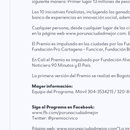
siguiente manera: Primer lugar 13 millones de pesos
Las 10 iniciativas finalistas, incluyendo las gana
banco de experiencias en innovación social, ade
Cualquier persona, desde cualquier lugar de las ci
en la página web www.porunaciudadmejor.com. El 
El Premio es impulsado en las ciudades por las Fu
Fundación Pro Cartagena – Funcicar, Fundación B
En Cali el Premio es impulsado por Fundación Al
Noticiero 90 Minutos y El País.
La primera versión del Premio se realizó en Bogot
Mayor información:
Equipo del Programa. Móvil 304-3534215 / 320-8
Siga al Programa en Facebook:
www.fb.com/porunaciudadmejor
Twitter: @premiocivico
Página web:
www.porunaciudadmejor.com
“La in