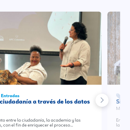
| Entradas
De
ciudadanía a través de los datos
Sin 
May 2
to entre la ciudadanía, la academia y las
En Col
 con el fin de enriquecer el proceso…
la car