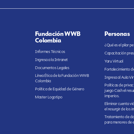
Fundación WWB
Personas
Colombia
¿Qué es el pilar p
Informes Técnicos
Capacitación pres
Ingresa a la Intranet
Yaru Virtual
Documentos Legales
Fortalecimiento de
Línea Ética de la Fundación WWB
Ingresa al Aula Vir
Colombia
Políticas de priva
Política de Equidad de Género
juego Cash el resur
imperios.
Master Logotipo
Eliminar cuenta v
el resurgir de los 
Tratamiento de da
para menores de 