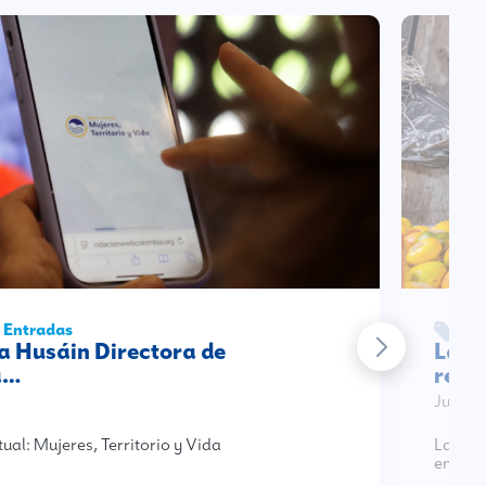
| Entradas
Fo
a Husáin Directora de
La F
a…
resu
Jun 18
al: Mujeres, Territorio y Vida
La Fun
en la 