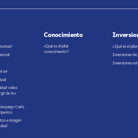
Conocimiento
Inversio
¿Qué es el pilar
ersonas?
¿Qué es el pilar
conocimiento?
encial
Inversiones de
Inversiones est
l ser
tual
cidad video
gir de los
ideojuego Cash,
imperios.
tos e imagen
edad