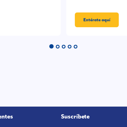
Entérate aquí
entes
Suscríbete