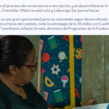
n el proceso de convocatoria e inscripción, y se desarrollará en 4
 Cine taller Ofelia no está sola y Liderazgo Ser para el hacer.
e es una gran oportunidad para no solamente seguir desarrollando 
l tema del cuidado, toda la estrategia de la Alcaldía con CuidArte,
os” manifiesta Johana Urrutia, directora de Programas de la Fun