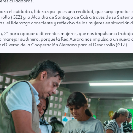
jeres cuidadoras.
ara el cuidado y liderazgo» ya es una realidad, que surge gracias
lo (GIZ) y la Alcaldía de Santiago de Cali a través de su Sistema 
s, el liderazgo consciente y reflexivo de las mujeres en situación d
 y 21 para apoyar a diferentes mujeres, que nos impulsan a trabaja
o manejar su dinero, porque la Red Aurora nos impulsa a un nuev
azDiversa de la Cooperación Alemana para el Desarrollo (GIZ).