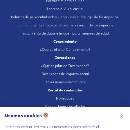
Fortalecimiento del Ser
Ingresa al Aula Virtual
Políticas de privacidad video juego Cash el resurgir de los imperios.
Eliminar cuenta videojuego Cash, el resurgir de los imperios.
Tratamiento de datos e imagen para menores de edad
Conocimiento
¿Qué es el pilar Conocimiento?
Inversiones
¿Qué es pilar de Inversiones?
Inversiones de impacto social
Inversiones estratégicas
Portal de contenidos
Novedades
Publicaciones con aliados
Fundación en medios
Usamos cookies
✕
Publicaciones propias
Este sitio web utiliza cookies necesarias para permitir el