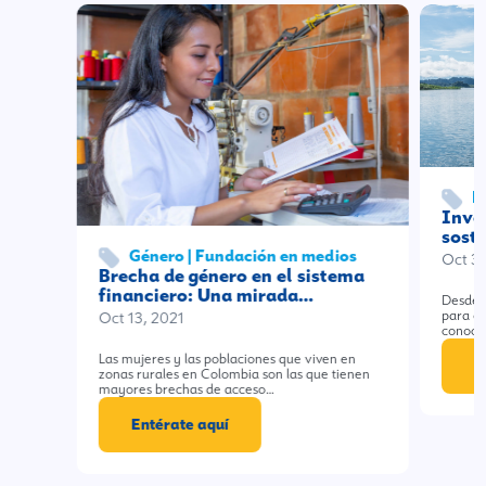
P
Inve
soste
Género | Fundación en medios
Oct 31
Brecha de género en el sistema
financiero: Una mirada…
Desde 
para en
Oct 13, 2021
conoci
Las mujeres y las poblaciones que viven en
E
zonas rurales en Colombia son las que tienen
mayores brechas de acceso…
Entérate aquí