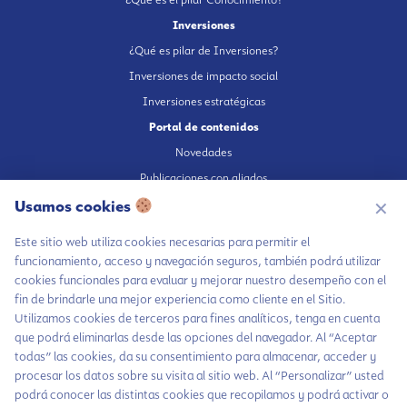
Inversiones
¿Qué es pilar de Inversiones?
Inversiones de impacto social
Inversiones estratégicas
Portal de contenidos
Novedades
Publicaciones con aliados
Fundación en medios
Usamos cookies
✕
Publicaciones propias
Este sitio web utiliza cookies necesarias para permitir el
Escúchanos en Spotify
funcionamiento, acceso y navegación seguros, también podrá utilizar
cookies funcionales para evaluar y mejorar nuestro desempeño con el
fin de brindarle una mejor experiencia como cliente en el Sitio.
Utilizamos cookies de terceros para fines analíticos, tenga en cuenta
que podrá eliminarlas desde las opciones del navegador. Al “Aceptar
Autorización de tratamiento de datos
todas” las cookies, da su consentimiento para almacenar, acceder y
Aviso Privacidad
procesar los datos sobre su visita al sitio web. Al “Personalizar” usted
Política tratamiento de datos
podrá conocer las distintas cookies que recopilamos y podrá activar o
Chatea con LiA