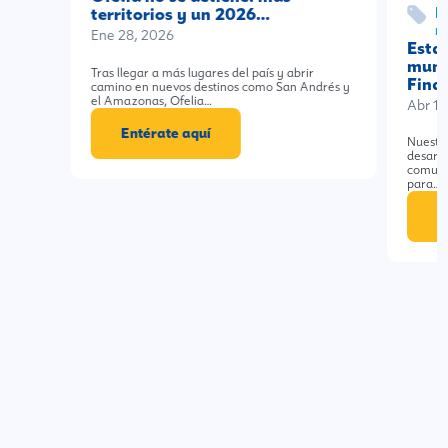
E
territorios y un 2026…
m
Ene 28, 2026
Esta
munic
Tras llegar a más lugares del país y abrir
Fina
camino en nuevos destinos como San Andrés y
el Amazonas, Ofelia…
Abr 19
Entérate aquí
Nuestro
desarro
comunid
para…
E