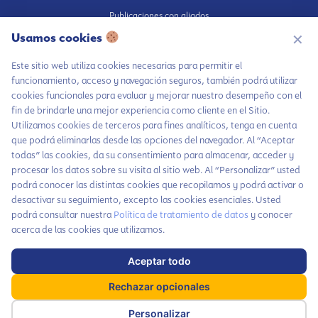
Publicaciones con aliados
Usamos cookies
Fundación en medios
✕
Publicaciones propias
Este sitio web utiliza cookies necesarias para permitir el
Escúchanos en Spotify
funcionamiento, acceso y navegación seguros, también podrá utilizar
cookies funcionales para evaluar y mejorar nuestro desempeño con el
fin de brindarle una mejor experiencia como cliente en el Sitio.
Utilizamos cookies de terceros para fines analíticos, tenga en cuenta
que podrá eliminarlas desde las opciones del navegador. Al “Aceptar
Autorización de tratamiento de datos
todas” las cookies, da su consentimiento para almacenar, acceder y
Aviso Privacidad
Chatea con LiA
procesar los datos sobre su visita al sitio web. Al “Personalizar” usted
Política tratamiento de datos
podrá conocer las distintas cookies que recopilamos y podrá activar o
Hablemos por
desactivar su seguimiento, excepto las cookies esenciales. Usted
Política inversiones responsables y del Pilar Inversiones
WhatsApp
podrá consultar nuestra
Política de tratamiento de datos
y conocer
Código de Ética
Contáctanos
acerca de las cookies que utilizamos.
Suscríbete a
Aceptar todo
Haz parte de nuestra comunidad y no te
nuestras noticias
x
pierdas todas las novedades que tenemos
Rechazar opcionales
cada mes para ti
Dirección: Carrera 63A # 5-28, Barrio Cañaveralejo. Cali, Colombia
Personalizar
Suscríbete aquí