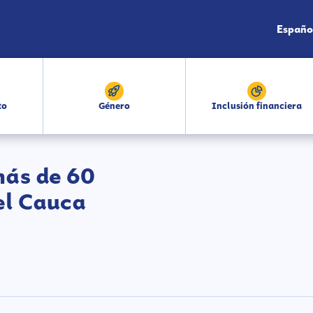
Españo
to
Género
Inclusión financiera
más de 60
el Cauca