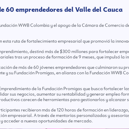
de 60 emprendedores del Valle del Cauca
Fundación WWB Colombia y el apoyo de la Cámara de Comercio de 
sta ruta de fortalecimiento empresarial que promovió la innovació
mprendimiento, destinó más de $300 millones para fortalecer empre
iales tras un proceso de formación de 9 meses, que impulsó la innov
ificación de más de 60 jóvenes emprendedores que culminaron su p
ente y su Fundación Promigas, en alianza con la Fundación WWB C
mprendimiento de la Fundación Promigas que busca fortalecer la
idar sus negocios, aumentar su rentabilidad y generar empleo form
roductivos carecen de herramientas para gestionarlos y alcanzar 
cipantes recibieron más de 120 horas de formación en liderazgo,
ación empresarial. A través de mentorías personalizadas y asesoría
s y acceder a nuevas oportunidades de mercado.