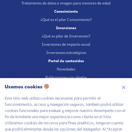
Tratamiento de datos e imagen para menores de edad
Conocimiento
¿Qué es el pilar Conocimiento?
Inversiones
¿Qué es pilar de Inversiones?
Inversiones de impacto social
Inversiones estratégicas
Portal de contenidos
Novedades
Publicaciones con aliados
Fundación en medios
Usamos cookies
✕
Publicaciones propias
Este sitio web utiliza cookies necesarias para permitir el
Escúchanos en Spotify
funcionamiento, acceso y navegación seguros, también podrá utilizar
cookies funcionales para evaluar y mejorar nuestro desempeño con el
fin de brindarle una mejor experiencia como cliente en el Sitio.
Utilizamos cookies de terceros para fines analíticos, tenga en cuenta
que podrá eliminarlas desde las opciones del navegador. Al “Aceptar
Autorización de tratamiento de datos