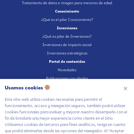
Tratamiento de datos e imagen para menores de edad
Conocimiento
¿Qué es el pilar Conocimiento?
Inversiones
¿Qué es pilar de Inversiones?
Inversiones de impacto social
Inversiones estratégicas
Portal de contenidos
Novedades
Publicaciones con aliados
Fundación en medios
Usamos cookies
✕
Publicaciones propias
Este sitio web utiliza cookies necesarias para permitir el
Escúchanos en Spotify
funcionamiento, acceso y navegación seguros, también podrá utilizar
cookies funcionales para evaluar y mejorar nuestro desempeño con el
fin de brindarle una mejor experiencia como cliente en el Sitio.
Utilizamos cookies de terceros para fines analíticos, tenga en cuenta
que podrá eliminarlas desde las opciones del navegador. Al “Aceptar
Autorización de tratamiento de datos