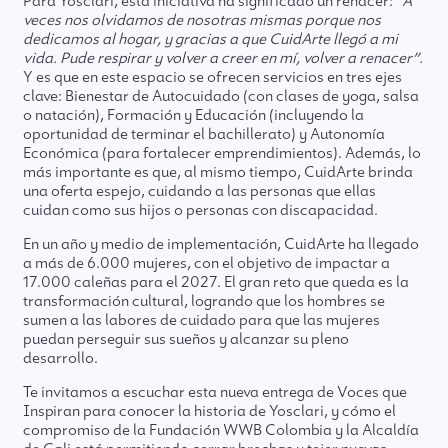
Para Yosclari, esta iniciativa ha significado un renacer:
“A
veces nos olvidamos de nosotras mismas porque nos
dedicamos al hogar, y gracias a que CuidArte llegó a mi
vida. Pude respirar y volver a creer en mí, volver a renacer”.
Y es que en este espacio se ofrecen servicios en tres ejes
clave: Bienestar de Autocuidado (con clases de yoga, salsa
o natación), Formación y Educación (incluyendo la
oportunidad de terminar el bachillerato) y Autonomía
Económica (para fortalecer emprendimientos). Además, lo
más importante es que, al mismo tiempo, CuidArte brinda
una oferta espejo, cuidando a las personas que ellas
cuidan como sus hijos o personas con discapacidad.
En un año y medio de implementación, CuidArte ha llegado
a más de 6.000 mujeres, con el objetivo de impactar a
17.000 caleñas para el 2027. El gran reto que queda es la
transformación cultural, logrando que los hombres se
sumen a las labores de cuidado para que las mujeres
puedan perseguir sus sueños y alcanzar su pleno
desarrollo.
Te invitamos a escuchar esta nueva entrega de Voces que
Inspiran para conocer la historia de Yosclari, y cómo el
compromiso de la Fundación WWB Colombia y la Alcaldía