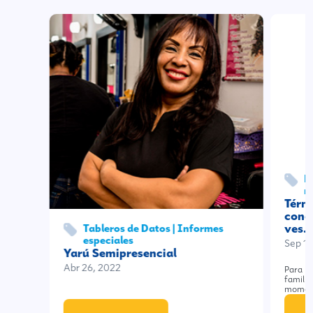
N
m
Térm
conc
ves…
Tableros de Datos | Informes
especiales
Sep 18
Yarú Semipresencial
Abr 26, 2022
Para pa
familia
moment
E