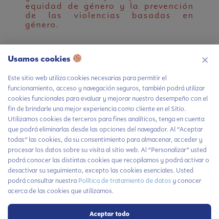
equidad de género y la prevención
de las violencias basadas en
género.
Con ella, buscamos fomentar la
reflexión y el cuestionamiento de
Usamos cookies
✕
actitudes, prácticas y creencias
culturales que perpetúan la
Este sitio web utiliza cookies necesarias para permitir el
discriminación, la exclusión y las
funcionamiento, acceso y navegación seguros, también podrá utilizar
violencias contra las mujeres, las
cookies funcionales para evaluar y mejorar nuestro desempeño con el
personas LGBTIQ+ y otros grupos
fin de brindarle una mejor experiencia como cliente en el Sitio.
poblacionales vulnerados.
Utilizamos cookies de terceros para fines analíticos, tenga en cuenta
que podrá eliminarlas desde las opciones del navegador. Al “Aceptar
Te invitamos a conocer a Ofelia,
y
todas” las cookies, da su consentimiento para almacenar, acceder y
con ella, los distintos conceptos
procesar los datos sobre su visita al sitio web. Al “Personalizar” usted
para comprender mejor cómo
podrá conocer las distintas cookies que recopilamos y podrá activar o
podemos aportar a la prevención y
desactivar su seguimiento, excepto las cookies esenciales. Usted
tratamiento de las violencias
podrá consultar nuestra
Política de tratamiento de datos
y conocer
basadas en género. Descubre los
acerca de las cookies que utilizamos.
pasos y recomendaciones para
acceder a apoyo institucional, en
caso de necesitarlo.
Aceptar todo